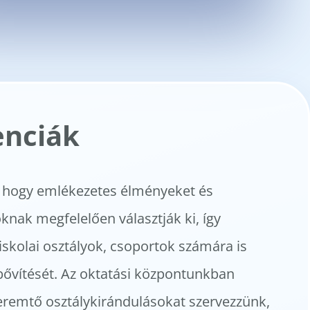
enciák
e, hogy emlékezetes élményeket és
oknak megfelelően választják ki, így
skolai osztályok, csoportok számára is
bővítését. Az oktatási központunkban
teremtő osztálykirándulásokat szervezzünk,