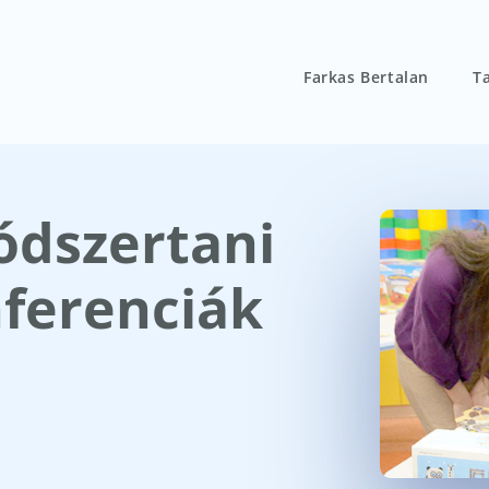
Farkas Bertalan
Ta
ódszertani
nferenciák