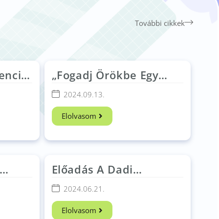
További cikkek
rencia
„Fogadj Örökbe Egy
Családot!” – Egy
2024.09.13.
Lépéssel Több Hajós
István Alapítvány
Elolvasom
Előadás A Dadi
Református Általános
2024.06.21.
Iskolában​
Elolvasom