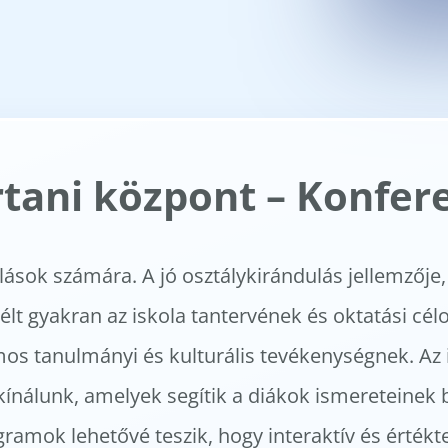
tani központ – Konfer
ulások számára. A jó osztálykirándulás jellemzőj
célt gyakran az iskola tantervének és oktatási cél
os tanulmányi és kulturális tevékenységnek. Az i
nálunk, amelyek segítik a diákok ismereteinek 
ramok lehetővé teszik, hogy interaktív és érték