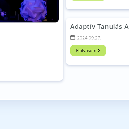
Adaptív Tanulás A
Digitális Korban
2024.09.27.
Konferencia​
Elolvasom