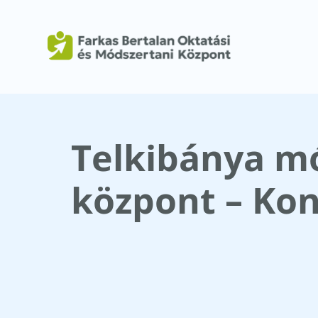
Telkibánya m
központ – Ko