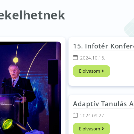
dekelhetnek
15. Infotér Konfe
– Kerekasztal
2024.10.16.
Beszélgetés
Elolvasom
Adaptív Tanulás A
Digitális Korban
2024.09.27.
Konferencia
Elolvasom