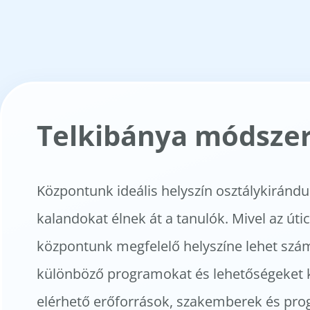
Telkibánya módszer
Központunk ideális helyszín osztálykiránd
kalandokat élnek át a tanulók. Mivel az úti
központunk megfelelő helyszíne lehet szám
különböző programokat és lehetőségeket kí
elérhető erőforrások, szakemberek és prog