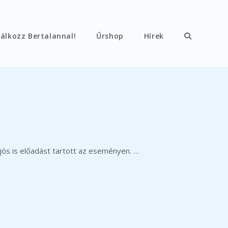
álkozz Bertalannal!
Űrshop
Hírek
Toggle
website
search
jós is előadást tartott az eseményen. …