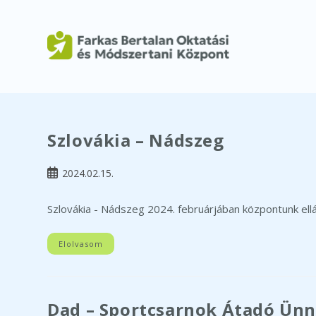
Skip
to
Szlovákia – Nádszeg
content
Post
2024.02.15.
published:
Szlovákia - Nádszeg 2024. februárjában központunk ellá
Elolvasom
Dad – Sportcsarnok Átadó Ün