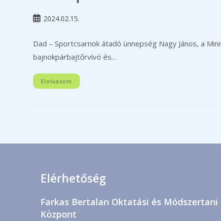
Post
2024.02.15.
published:
Dad – Sportcsarnok átadó ünnepség Nagy János, a Minis
bajnokpárbajtőrvívó és…
Elolvasom
Elérhetőség
Farkas Bertalan Oktatási és Módszertani
Központ