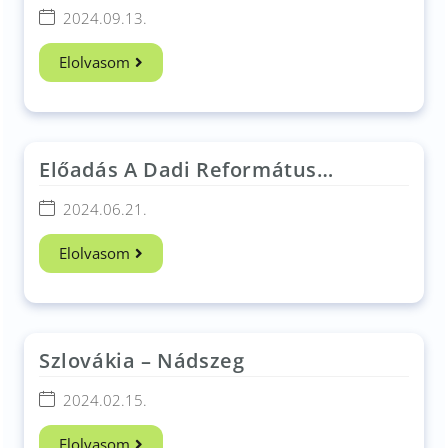
Lépéssel Több Hajós István
2024.09.13.
Alapítvány
Elolvasom
Előadás A Dadi Református
Általános Iskolában​
2024.06.21.
Elolvasom
Szlovákia – Nádszeg
2024.02.15.
Elolvasom