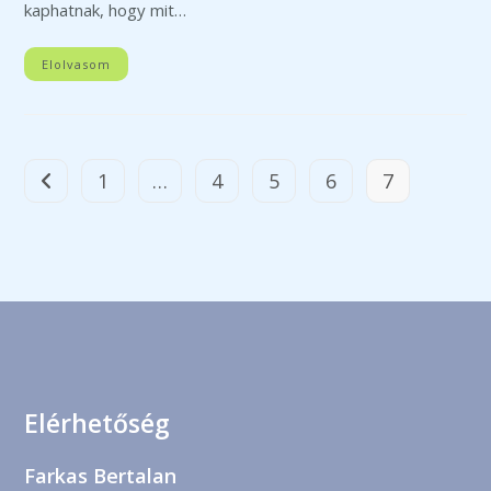
kaphatnak, hogy mit…
Elolvasom
1
…
4
5
6
7
Go to the previous page
Elérhetőség
Farkas Bertalan