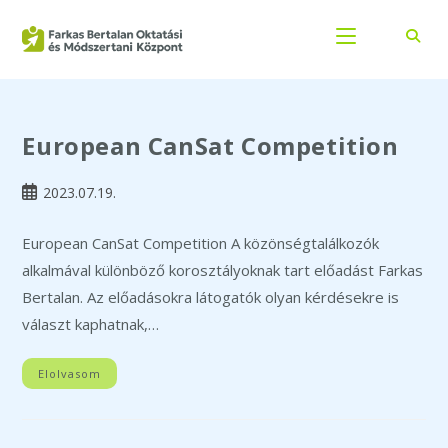
Skip
to
European CanSat Competition
content
Post
2023.07.19.
published:
European CanSat Competition A közönségtalálkozók
alkalmával különböző korosztályoknak tart előadást Farkas
Bertalan. Az előadásokra látogatók olyan kérdésekre is
választ kaphatnak,…
Elolvasom